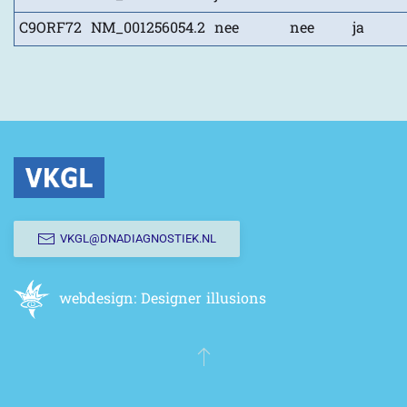
C9ORF72
NM_001256054.2
nee
nee
ja
VKGL@DNADIAGNOSTIEK.NL
webdesign:
Designer illusions