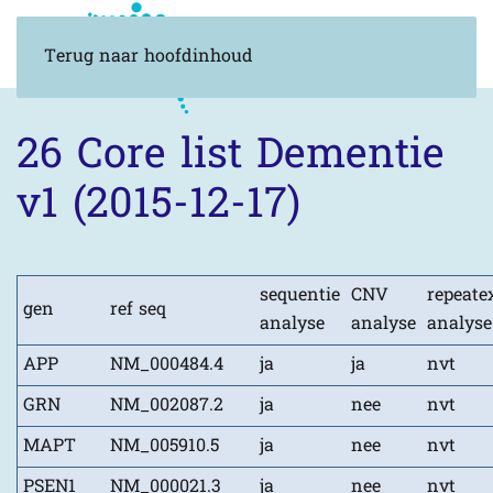
Terug naar hoofdinhoud
26 Core list Dementie
v1 (2015-12-17)
sequentie
CNV
repeate
gen
ref seq
analyse
analyse
analyse
APP
NM_000484.4
ja
ja
nvt
GRN
NM_002087.2
ja
nee
nvt
MAPT
NM_005910.5
ja
nee
nvt
PSEN1
NM_000021.3
ja
nee
nvt